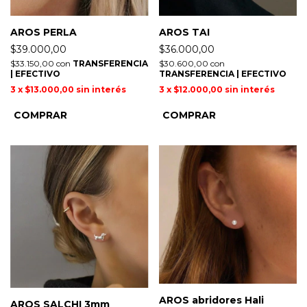
AROS PERLA
AROS TAI
$39.000,00
$36.000,00
$33.150,00
con
TRANSFERENCIA
$30.600,00
con
| EFECTIVO
TRANSFERENCIA | EFECTIVO
3
x
$13.000,00
sin interés
3
x
$12.000,00
sin interés
AROS abridores Hali
AROS SALCHI 3mm