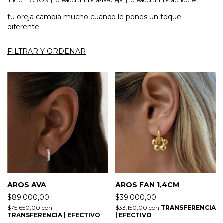
Inicio
|
AROS
|
breadcrumbs.a-la-oreja
|
breadcrumbs.abridores
tu oreja cambia mucho cuando le pones un toque
diferente.
FILTRAR Y ORDENAR
AROS AVA
AROS FAN 1,4CM
$89.000,00
$39.000,00
$75.650,00
con
$33.150,00
con
TRANSFERENCIA
TRANSFERENCIA | EFECTIVO
| EFECTIVO