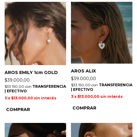
AROS ALIX
AROS EMILY 1cm GOLD
$39.000,00
$39.000,00
$33.150,00
con
TRANSFERENCIA
$33.150,00
con
TRANSFERENCIA
| EFECTIVO
| EFECTIVO
3
x
$13.000,00
sin interés
3
x
$13.000,00
sin interés