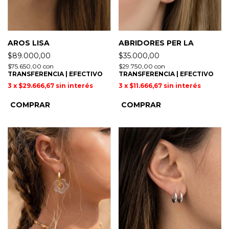
AROS LISA
ABRIDORES PER LA
$89.000,00
$35.000,00
$75.650,00
con
$29.750,00
con
TRANSFERENCIA | EFECTIVO
TRANSFERENCIA | EFECTIVO
3
x
$29.666,67
sin interés
3
x
$11.666,67
sin interés