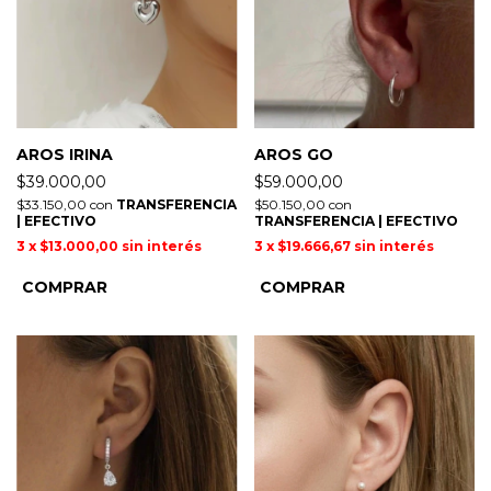
AROS IRINA
AROS GO
$39.000,00
$59.000,00
$33.150,00
con
TRANSFERENCIA
$50.150,00
con
| EFECTIVO
TRANSFERENCIA | EFECTIVO
3
x
$13.000,00
sin interés
3
x
$19.666,67
sin interés