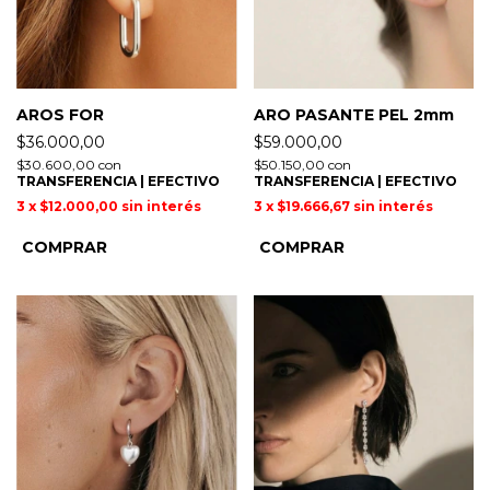
AROS FOR
ARO PASANTE PEL 2mm
$36.000,00
$59.000,00
$30.600,00
con
$50.150,00
con
TRANSFERENCIA | EFECTIVO
TRANSFERENCIA | EFECTIVO
3
x
$12.000,00
sin interés
3
x
$19.666,67
sin interés