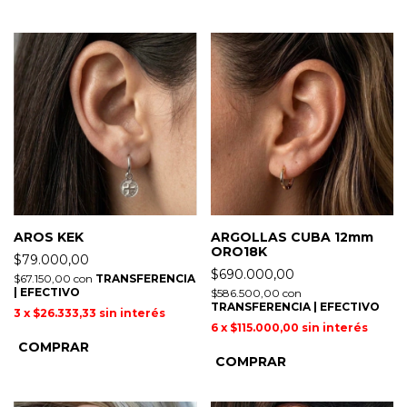
AROS KEK
ARGOLLAS CUBA 12mm
ORO18K
$79.000,00
$690.000,00
$67.150,00
con
TRANSFERENCIA
| EFECTIVO
$586.500,00
con
TRANSFERENCIA | EFECTIVO
3
x
$26.333,33
sin interés
6
x
$115.000,00
sin interés