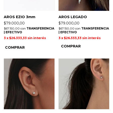
AROS EZIO 3mm
AROS LEGADO
$79.000,00
$79.000,00
$67.150,00
con
TRANSFERENCIA
$67.150,00
con
TRANSFERENCIA
| EFECTIVO
| EFECTIVO
3
x
$26.333,33
sin interés
3
x
$26.333,33
sin interés
COMPRAR