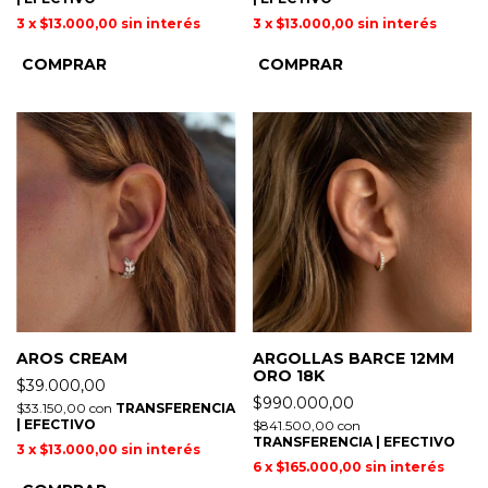
3
x
$13.000,00
sin interés
3
x
$13.000,00
sin interés
AROS CREAM
ARGOLLAS BARCE 12MM
ORO 18K
$39.000,00
$990.000,00
$33.150,00
con
TRANSFERENCIA
| EFECTIVO
$841.500,00
con
TRANSFERENCIA | EFECTIVO
3
x
$13.000,00
sin interés
6
x
$165.000,00
sin interés