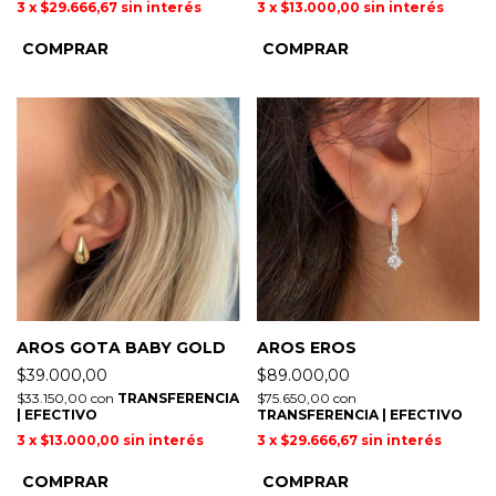
3
x
$29.666,67
sin interés
3
x
$13.000,00
sin interés
AROS GOTA BABY GOLD
AROS EROS
$39.000,00
$89.000,00
$33.150,00
con
TRANSFERENCIA
$75.650,00
con
| EFECTIVO
TRANSFERENCIA | EFECTIVO
3
x
$13.000,00
sin interés
3
x
$29.666,67
sin interés