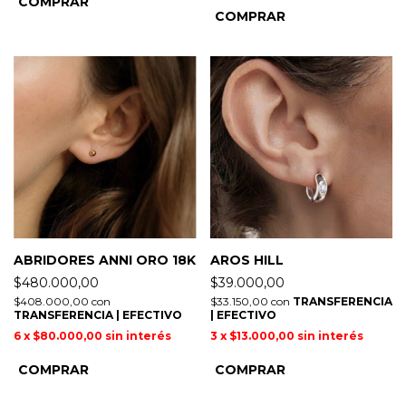
ABRIDORES ANNI ORO 18K
AROS HILL
$480.000,00
$39.000,00
$408.000,00
con
$33.150,00
con
TRANSFERENCIA
TRANSFERENCIA | EFECTIVO
| EFECTIVO
6
x
$80.000,00
sin interés
3
x
$13.000,00
sin interés