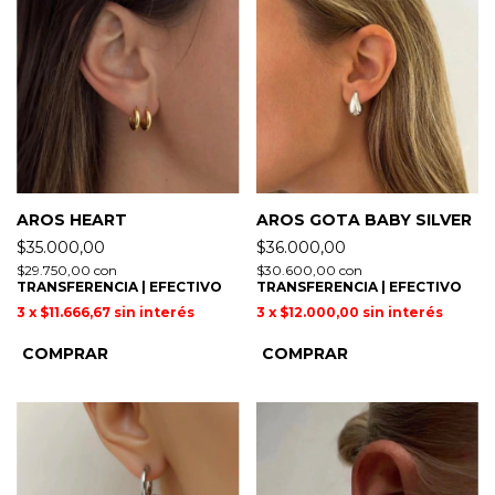
AROS HEART
AROS GOTA BABY SILVER
$35.000,00
$36.000,00
$29.750,00
con
$30.600,00
con
TRANSFERENCIA | EFECTIVO
TRANSFERENCIA | EFECTIVO
3
x
$11.666,67
sin interés
3
x
$12.000,00
sin interés