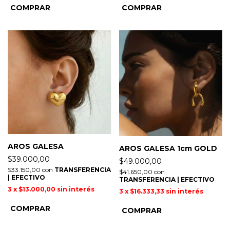
AROS GALESA
AROS GALESA 1cm GOLD
$39.000,00
$49.000,00
$33.150,00
con
TRANSFERENCIA
$41.650,00
con
| EFECTIVO
TRANSFERENCIA | EFECTIVO
3
x
$13.000,00
sin interés
3
x
$16.333,33
sin interés