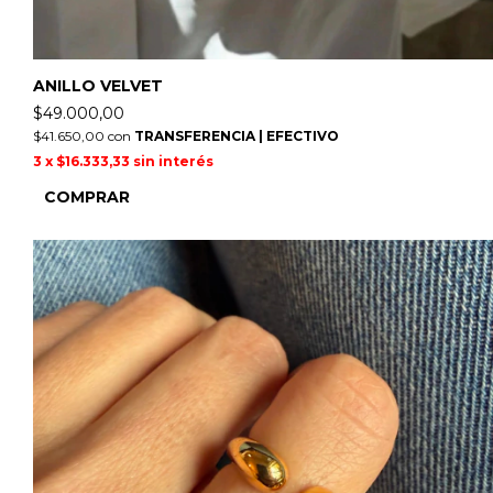
ANILLO VELVET
$49.000,00
$41.650,00
con
TRANSFERENCIA | EFECTIVO
3
x
$16.333,33
sin interés
COMPRAR