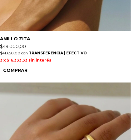
ANILLO ZITA
$49.000,00
$41.650,00
con
TRANSFERENCIA | EFECTIVO
3
x
$16.333,33
sin interés
COMPRAR