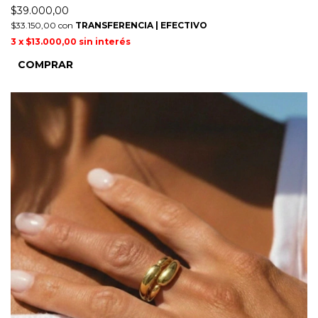
$39.000,00
$33.150,00
con
TRANSFERENCIA | EFECTIVO
3
x
$13.000,00
sin interés
COMPRAR