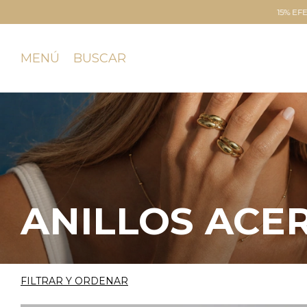
15% EFECTIVO | TRANFERENCIA
3 Y 6 C
MENÚ
BUSCAR
ANILLOS ACE
FILTRAR Y ORDENAR