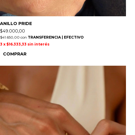
ANILLO PRIDE
$49.000,00
$41.650,00
con
TRANSFERENCIA | EFECTIVO
3
x
$16.333,33
sin interés
COMPRAR