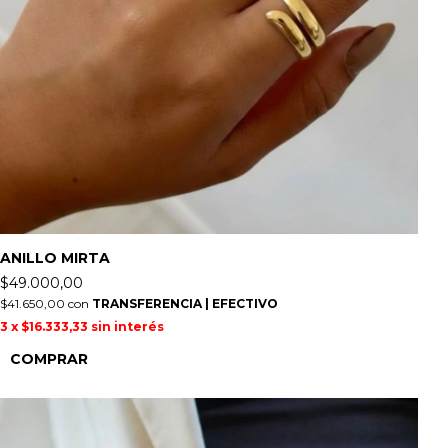
ANILLO MIRTA
$49.000,00
$41.650,00
con
TRANSFERENCIA | EFECTIVO
3
x
$16.333,33
sin interés
COMPRAR