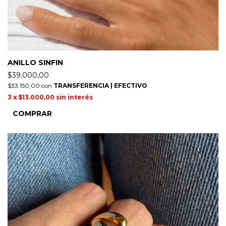
ANILLO SINFIN
$39.000,00
$33.150,00
con
TRANSFERENCIA | EFECTIVO
3
x
$13.000,00
sin interés
COMPRAR