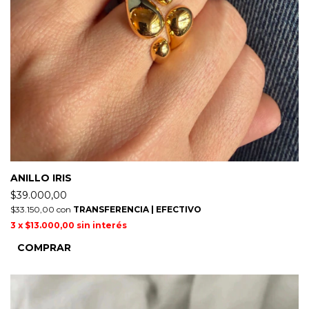
ANILLO IRIS
$39.000,00
$33.150,00
con
TRANSFERENCIA | EFECTIVO
3
x
$13.000,00
sin interés
COMPRAR