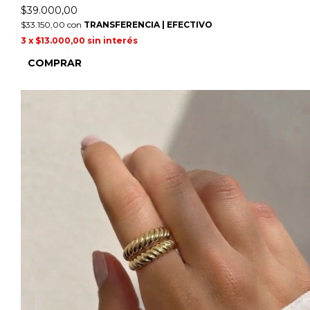
$39.000,00
$33.150,00
con
TRANSFERENCIA | EFECTIVO
3
x
$13.000,00
sin interés
COMPRAR