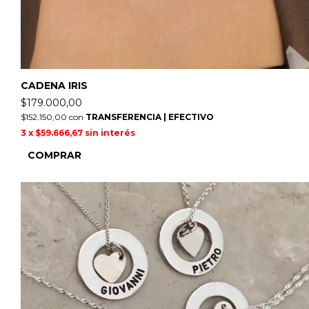
CADENA IRIS
$179.000,00
$152.150,00
con
TRANSFERENCIA | EFECTIVO
3
x
$59.666,67
sin interés
COMPRAR