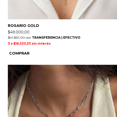
ROSARIO GOLD
$49.000,00
$41.650,00
con
TRANSFERENCIA | EFECTIVO
3
x
$16.333,33
sin interés