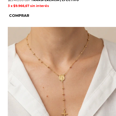
3
x
$9.966,67
sin interés