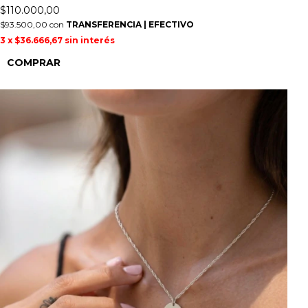
$110.000,00
$93.500,00
con
TRANSFERENCIA | EFECTIVO
3
x
$36.666,67
sin interés
COMPRAR