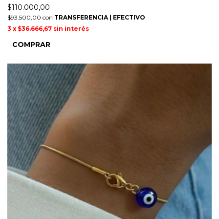
$110.000,00
$93.500,00
con
TRANSFERENCIA | EFECTIVO
3
x
$36.666,67
sin interés
COMPRAR