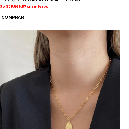
3
x
$29.666,67
sin interés