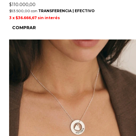
$110.000,00
$93.500,00
con
TRANSFERENCIA | EFECTIVO
3
x
$36.666,67
sin interés
COMPRAR