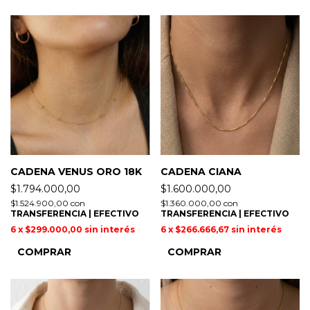
CADENA VENUS ORO 18K
CADENA CIANA
$1.794.000,00
$1.600.000,00
$1.524.900,00
con
$1.360.000,00
con
TRANSFERENCIA | EFECTIVO
TRANSFERENCIA | EFECTIVO
6
x
$299.000,00
sin interés
6
x
$266.666,67
sin interés
COMPRAR
COMPRAR