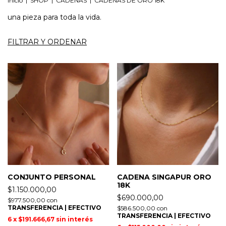
Inicio
|
SHOP
|
CADENAS
|
CADENAS DE ORO 18K
una pieza para toda la vida.
FILTRAR Y ORDENAR
CONJUNTO PERSONAL
CADENA SINGAPUR ORO
18K
$1.150.000,00
$690.000,00
$977.500,00
con
TRANSFERENCIA | EFECTIVO
$586.500,00
con
TRANSFERENCIA | EFECTIVO
6
x
$191.666,67
sin interés