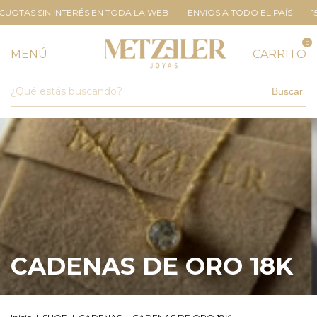
S SIN INTERÉS EN TODA LA WEB
ENVIOS A TODO EL PAÍS
15% EFE
0
MENÚ
CARRITO
Buscar
CADENAS DE ORO 18K