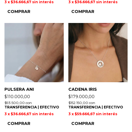
3
x
$36.666,67
sin interés
3
x
$36.666,67
sin interés
COMPRAR
COMPRAR
PULSERA ANI
CADENA IRIS
$110.000,00
$179.000,00
$93.500,00
con
$152.150,00
con
TRANSFERENCIA | EFECTIVO
TRANSFERENCIA | EFECTIVO
3
x
$36.666,67
sin interés
3
x
$59.666,67
sin interés
COMPRAR
COMPRAR