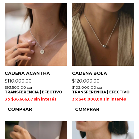
CADENA ACANTHA
CADENA BOLA
$110.000,00
$120.000,00
$93.500,00
con
$102.000,00
con
TRANSFERENCIA | EFECTIVO
TRANSFERENCIA | EFECTIVO
3
x
$36.666,67
sin interés
3
x
$40.000,00
sin interés
COMPRAR
COMPRAR