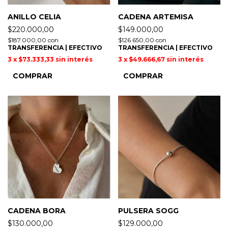
ANILLO CELIA
CADENA ARTEMISA
$220.000,00
$149.000,00
$187.000,00
con
$126.650,00
con
TRANSFERENCIA | EFECTIVO
TRANSFERENCIA | EFECTIVO
3
x
$73.333,33
sin interés
3
x
$49.666,67
sin interés
COMPRAR
COMPRAR
CADENA BORA
PULSERA SOGG
$130.000,00
$129.000,00