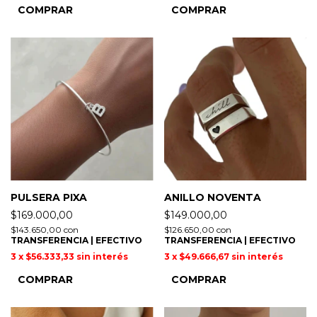
COMPRAR
COMPRAR
PULSERA PIXA
ANILLO NOVENTA
$169.000,00
$149.000,00
$143.650,00
con
$126.650,00
con
TRANSFERENCIA | EFECTIVO
TRANSFERENCIA | EFECTIVO
3
x
$56.333,33
sin interés
3
x
$49.666,67
sin interés
COMPRAR
COMPRAR