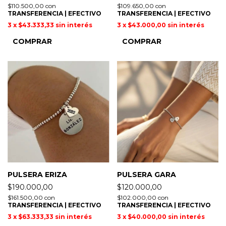
$110.500,00
con
$109.650,00
con
TRANSFERENCIA | EFECTIVO
TRANSFERENCIA | EFECTIVO
3
x
$43.333,33
sin interés
3
x
$43.000,00
sin interés
COMPRAR
COMPRAR
PULSERA ERIZA
PULSERA GARA
$190.000,00
$120.000,00
$161.500,00
con
$102.000,00
con
TRANSFERENCIA | EFECTIVO
TRANSFERENCIA | EFECTIVO
3
x
$63.333,33
sin interés
3
x
$40.000,00
sin interés