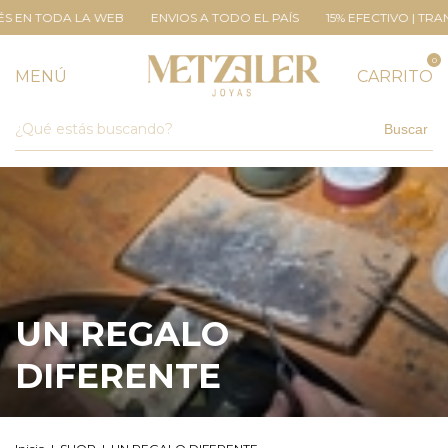
A LA WEB
ENVIOS A TODO EL PAÍS
15% EFECTIVO | TRANFERENCIA
0
MENÚ
CARRITO
Buscar
UN REGALO
DIFERENTE