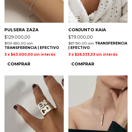
PULSERA ZAZA
CONJUNTO KAIA
$129.000,00
$79.000,00
$109.650,00
con
$67.150,00
con
TRANSFERENCIA
TRANSFERENCIA | EFECTIVO
| EFECTIVO
3
x
$43.000,00
sin interés
3
x
$26.333,33
sin interés
COMPRAR
COMPRAR