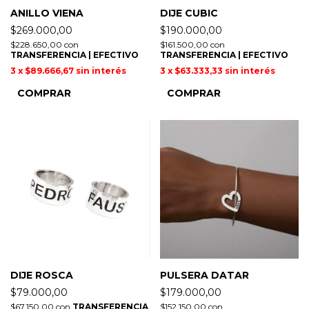
ANILLO VIENA
DIJE CUBIC
$269.000,00
$190.000,00
$228.650,00
con
$161.500,00
con
TRANSFERENCIA | EFECTIVO
TRANSFERENCIA | EFECTIVO
3
x
$89.666,67
sin interés
3
x
$63.333,33
sin interés
COMPRAR
COMPRAR
DIJE ROSCA
PULSERA DATAR
$79.000,00
$179.000,00
$67.150,00
con
TRANSFERENCIA
$152.150,00
con