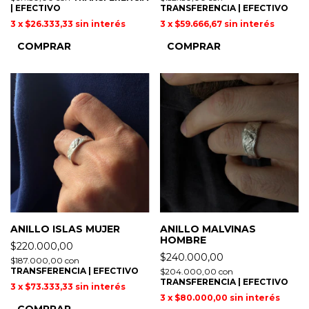
| EFECTIVO
TRANSFERENCIA | EFECTIVO
3
x
$26.333,33
sin interés
3
x
$59.666,67
sin interés
COMPRAR
COMPRAR
ANILLO ISLAS MUJER
ANILLO MALVINAS
HOMBRE
$220.000,00
$240.000,00
$187.000,00
con
TRANSFERENCIA | EFECTIVO
$204.000,00
con
TRANSFERENCIA | EFECTIVO
3
x
$73.333,33
sin interés
3
x
$80.000,00
sin interés
COMPRAR