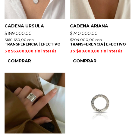
CADENA URSULA
CADENA ARIANA
$189.000,00
$240.000,00
$160.650,00
con
$204.000,00
con
TRANSFERENCIA | EFECTIVO
TRANSFERENCIA | EFECTIVO
3
x
$63.000,00
sin interés
3
x
$80.000,00
sin interés
COMPRAR
COMPRAR