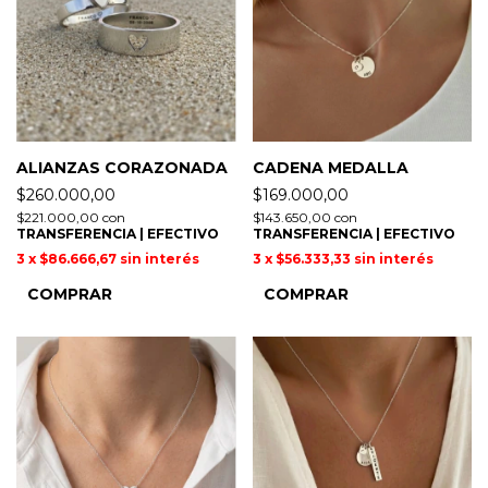
ALIANZAS CORAZONADA
CADENA MEDALLA
$260.000,00
$169.000,00
$221.000,00
con
$143.650,00
con
TRANSFERENCIA | EFECTIVO
TRANSFERENCIA | EFECTIVO
3
x
$86.666,67
sin interés
3
x
$56.333,33
sin interés
COMPRAR
COMPRAR