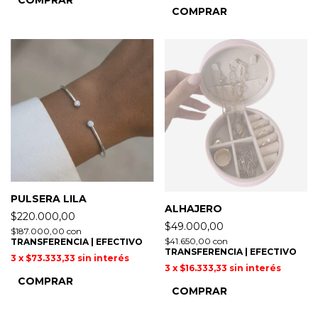
COMPRAR
PULSERA LILA
ALHAJERO
$220.000,00
$49.000,00
$187.000,00
con
$41.650,00
con
TRANSFERENCIA | EFECTIVO
TRANSFERENCIA | EFECTIVO
3
x
$73.333,33
sin interés
3
x
$16.333,33
sin interés
COMPRAR
COMPRAR