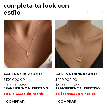
completa tu look con
estilo
CADENA CRUZ GOLD
CADENA DANNA GOLD
$130.000,00
$260.000,00
$110.500,00
con
$221.000,00
con
TRANSFERENCIA | EFECTIVO
TRANSFERENCIA | EFECTIVO
3
x
$43.333,33
sin interés
3
x
$86.666,67
sin interés
COMPRAR
COMPRAR