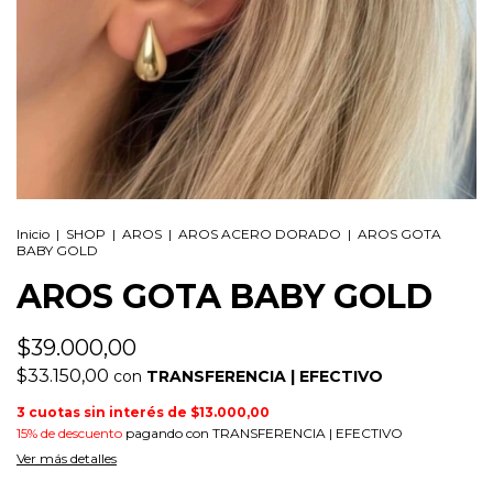
Inicio
|
SHOP
|
AROS
|
AROS ACERO DORADO
|
AROS GOTA
BABY GOLD
AROS GOTA BABY GOLD
$39.000,00
$33.150,00
con
TRANSFERENCIA | EFECTIVO
3
cuotas sin interés de
$13.000,00
15% de descuento
pagando con TRANSFERENCIA | EFECTIVO
Ver más detalles