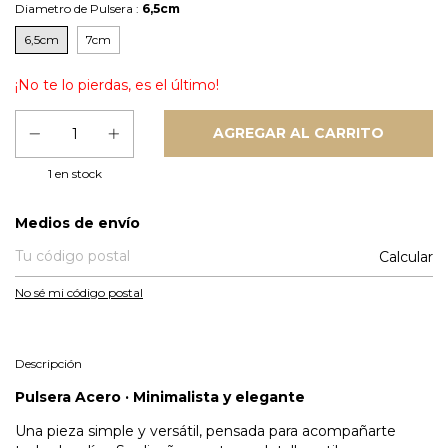
Diametro de Pulsera :
6,5cm
6,5cm
7cm
¡No te lo pierdas, es el último!
1
en stock
Entregas para el CP:
Medios de envío
Calcular
No sé mi código postal
Descripción
Pulsera Acero · Minimalista y elegante
Una pieza simple y versátil, pensada para acompañarte