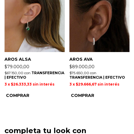
AROS ALSA
AROS AVA
$79.000,00
$89.000,00
$67.150,00
con
TRANSFERENCIA
$75.650,00
con
| EFECTIVO
TRANSFERENCIA | EFECTIVO
3
x
$26.333,33
sin interés
3
x
$29.666,67
sin interés
completa tu look con