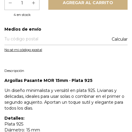
4
en stock
Entregas para el CP:
Medios de envío
Calcular
No sé mi código postal
Descripción
Argollas Pasante MOR 15mm · Plata 925
Un diseño minimalista y versátil en plata 925. Livianas y
delicadas, ideales para usar solas o combinar en el primer o
segundo agujerito. Aportan un toque sutil y elegante para
todos los días.
Detalles:
Plata 925
Diámetro: 15 mm