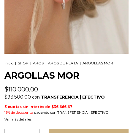
Inicio
|
SHOP
|
AROS
|
AROS DE PLATA
|
ARGOLLAS MOR
ARGOLLAS MOR
$110.000,00
$93.500,00
con
TRANSFERENCIA | EFECTIVO
3
cuotas sin interés de
$36.666,67
15% de descuento
pagando con TRANSFERENCIA | EFECTIVO
Ver más detalles