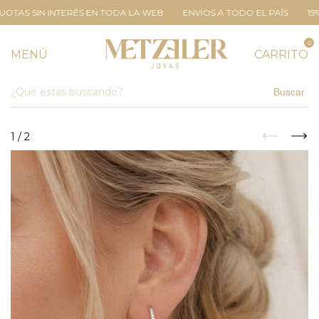
 SIN INTERÉS EN TODA LA WEB
ENVIOS A TODO EL PAÍS
15% EFECT
0
MENÚ
CARRITO
Buscar
1
/
2