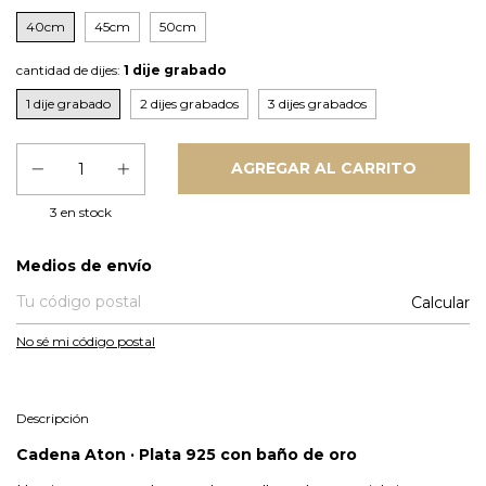
40cm
45cm
50cm
cantidad de dijes:
1 dije grabado
1 dije grabado
2 dijes grabados
3 dijes grabados
3
en stock
Entregas para el CP:
Medios de envío
Calcular
No sé mi código postal
Descripción
Cadena Aton · Plata 925 con baño de oro