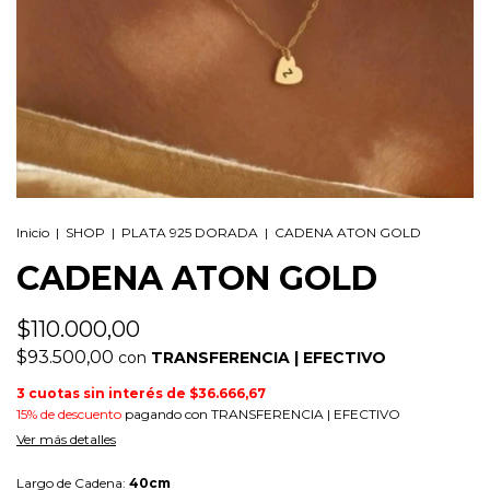
Inicio
|
SHOP
|
PLATA 925 DORADA
|
CADENA ATON GOLD
CADENA ATON GOLD
$110.000,00
$93.500,00
con
TRANSFERENCIA | EFECTIVO
3
cuotas sin interés de
$36.666,67
15% de descuento
pagando con TRANSFERENCIA | EFECTIVO
Ver más detalles
Largo de Cadena:
40cm