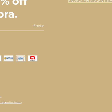
% off
ENVÍOS EN ARGENTIN
ra.
s.
rrepentimiento