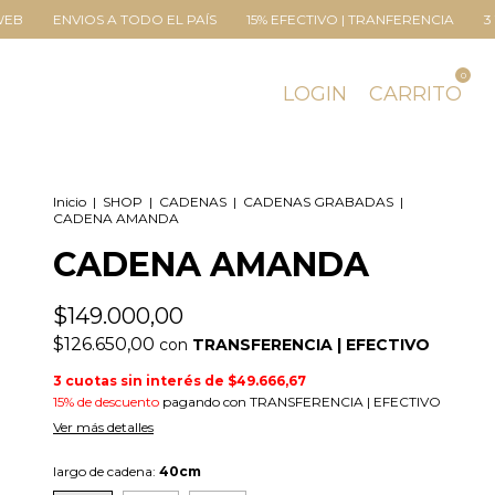
 A TODO EL PAÍS
15% EFECTIVO | TRANFERENCIA
3 Y 6 CUOTAS SI
0
LOGIN
CARRITO
Inicio
|
SHOP
|
CADENAS
|
CADENAS GRABADAS
|
CADENA AMANDA
CADENA AMANDA
$149.000,00
$126.650,00
con
TRANSFERENCIA | EFECTIVO
3
cuotas sin interés de
$49.666,67
15% de descuento
pagando con TRANSFERENCIA | EFECTIVO
Ver más detalles
largo de cadena:
40cm