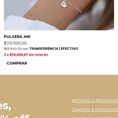
PULSERA ANI
$110.000,00
$93.500,00
con
TRANSFERENCIA | EFECTIVO
3
x
$36.666,67
sin interés
COMPRAR
s,
MEDIDAS E INFORMAC
CAMBIOS & DEVOLUCI