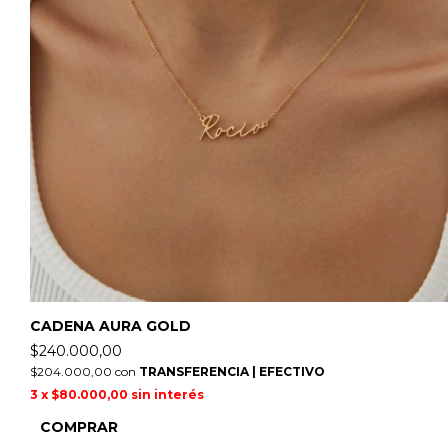
CADENA AURA GOLD
$240.000,00
$204.000,00
con
TRANSFERENCIA | EFECTIVO
3
x
$80.000,00
sin interés
COMPRAR