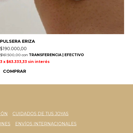
PULSERA ERIZA
P
$190.000,00
$
$161.500,00
con
TRANSFERENCIA | EFECTIVO
$1
3
x
$63.333,33
sin interés
3
COMPRAR
IÓN
CUIDADOS DE TUS JOYAS
ONES
ENVÍOS INTERNACIONALES