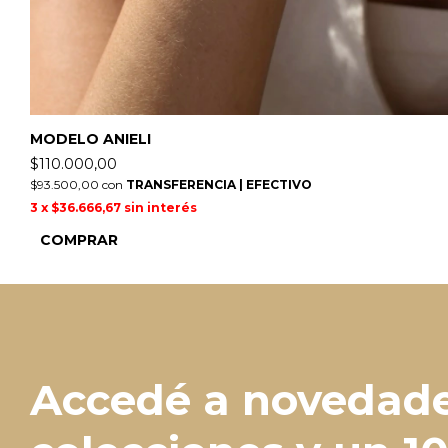
MODELO ANIELI
$110.000,00
$93.500,00
con
TRANSFERENCIA | EFECTIVO
3
x
$36.666,67
sin interés
COMPRAR
Accedé a novedade