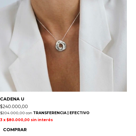
CADENA U
C
$240.000,00
$
$204.000,00
con
TRANSFERENCIA | EFECTIVO
$2
3
x
$80.000,00
sin interés
3
COMPRAR