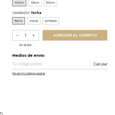
40cm
45cm
50cm
GRABADO:
fecha
fecha
inicial
simbolo
en stock
Entregas para el CP:
Medios de envío
Calcular
No sé mi código postal
m,